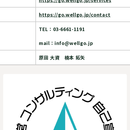
https://go.wellgo.jp/services
h
ttps://go.wellgo.jp/contact
TEL：03-6661-1191
mail：info@wellgo.jp
原田 大資 楠本
拓矢