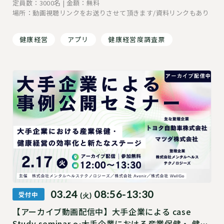
定員数：3000名 | 金額：無料
場所：動画視聴リンクをお送りさせて頂きます/資料リンクもあり
健康経営
アプリ
健康経営度調査票
03.24
08:56-13:30
受付中
(火)
【アーカイブ動画配信中】大手企業による case
Study seminar 〜大手企業における産業保健・ 健康