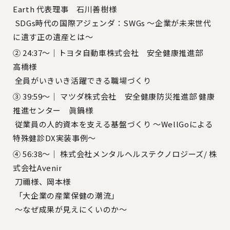
Earth 代表理事 石川善樹様
SDGs時代の国際アジェンダ：SWGs 〜企業が未来世代
に遺す正の遺産とは〜
② 24:37〜｜トヨタ自動車株式会社 安全健康推進部
高橋様
全員がいきいき活躍できる職場づくり
③ 39:59〜｜ マツダ株式会社 安全健康防災推進部 健康
推進センター 眞鍋様
従業員の人的資本を支える基盤づくり 〜WellGoによる
特殊健診DX実装事例〜
④ 56:38〜｜ 株式会社メンタルヘルステクノロジーズ/ 株
式会社Avenir
刀禰様、岡本様
「大企業の産業保健の潮流」
〜なぜ成果が見えにくいのか〜