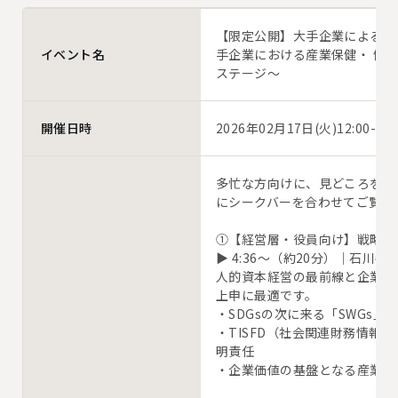
【限定公開】大手企業による case 
手企業における産業保健・ 健
イベント名
ステージ〜
2026年02月17日(火)12:00-1
開催日時
多忙な方向けに、見どころを分
にシークバーを合わせてご覧くだ
①【経営層・役員向け】戦略的
▶ 4:36〜（約20分）｜石川善樹
人的資本経営の最前線と企業の
上申に最適です。

・SDGsの次に来る「SWGs」と
・TISFD（社会関連財務情報
明責任

・企業価値の基盤となる産業保