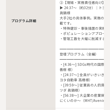
②【現場・実務責任者向け】他
▶ 24:37〜（約32分）｜トヨ
眞鍋様

大手2社の具体事例。実務のD
プログラム詳細
載です。

・特殊健診・事後措置の実務運用と
・ポピュレーションアプローチの
・管理工数を大幅に削減する具体
━━━━━━━━━━━━━━
登壇プログラム（全編）

━━━━━━━━━━━━━━
・[4:36〜] SDGs時代の国際
善樹 様）

・[24:37〜] 全員がいきい
ヨタ自動車 高橋様）

・[39:59〜] 従業員の人的
ツダ 眞鍋様）

・[56:38〜] 大企業の産業
にくいのか～（MHT/Avenir